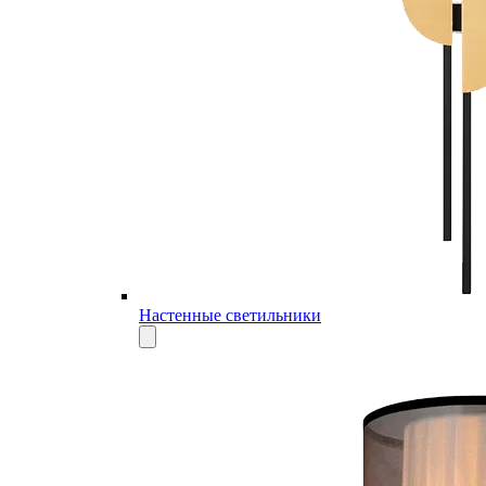
Настенные светильники