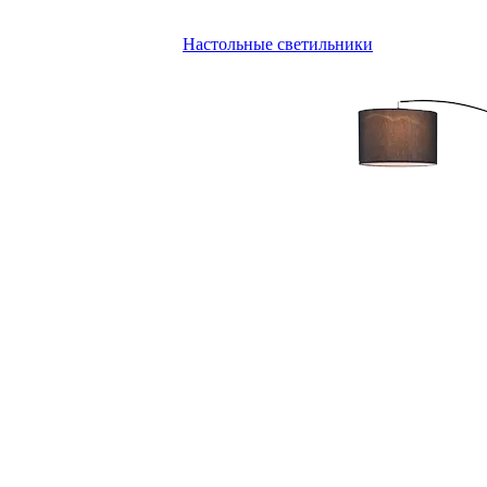
Настольные светильники