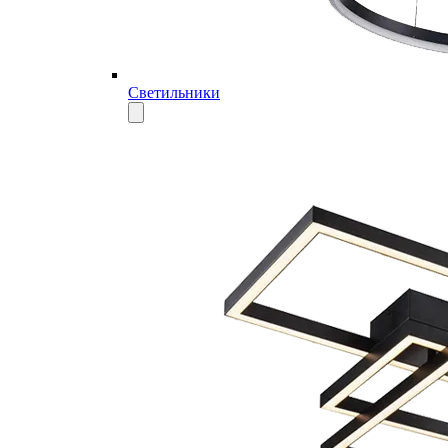
Светильники