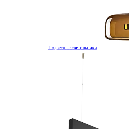
Подвесные светильники