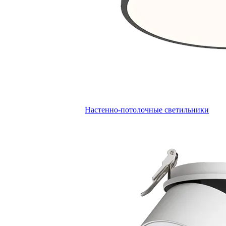
Настенно-потолочные светильники