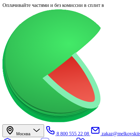
Оплачивайте частями
и без комиссии в сплит
в
8 800 555 22 08
zakaz@melkovskiis
Москва