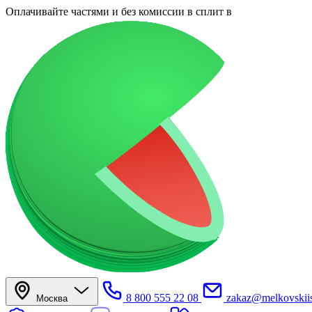
Оплачивайте частями
и без комиссии в сплит
в
8 800 555 22 08
zakaz@melkovskiis
Москва