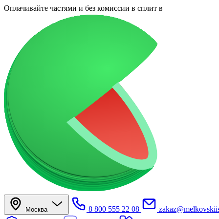
Оплачивайте частями
и без комиссии в сплит
в
8 800 555 22 08
zakaz@melkovskiis
Москва