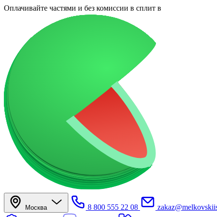
Оплачивайте частями
и без комиссии в сплит
в
8 800 555 22 08
zakaz@melkovskiis
Москва