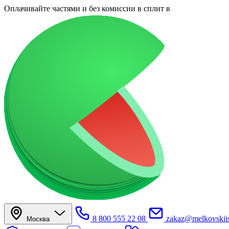
Оплачивайте частями
и без комиссии в сплит
в
8 800 555 22 08
zakaz@melkovskiis
Москва