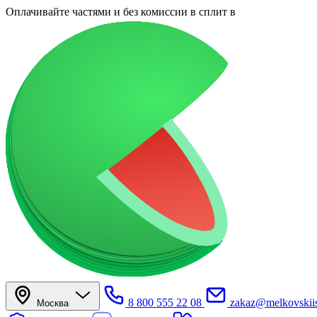
Оплачивайте частями
и без комиссии в сплит
в
8 800 555 22 08
zakaz@melkovskiis
Москва