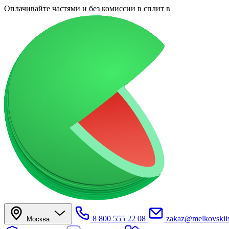
Оплачивайте частями
и без комиссии в сплит
в
8 800 555 22 08
zakaz@melkovskiis
Москва