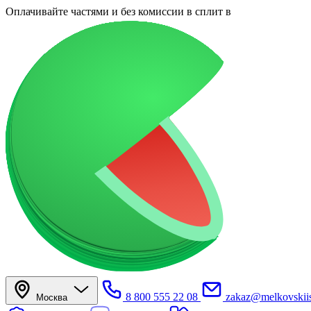
Оплачивайте частями
и без комиссии в сплит
в
8 800 555 22 08
zakaz@melkovskiis
Москва