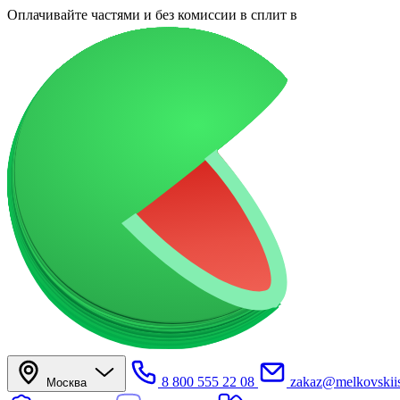
Оплачивайте частями
и без комиссии в сплит
в
8 800 555 22 08
zakaz@melkovskiis
Москва