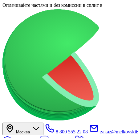
Оплачивайте частями
и без комиссии в сплит
в
8 800 555 22 08
zakaz@melkovskiis
Москва