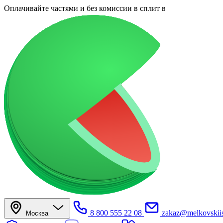
Оплачивайте частями
и без комиссии в сплит
в
8 800 555 22 08
zakaz@melkovskiis
Москва