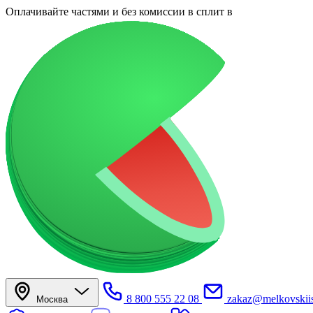
Оплачивайте частями
и без комиссии в сплит
в
8 800 555 22 08
zakaz@melkovskiis
Москва