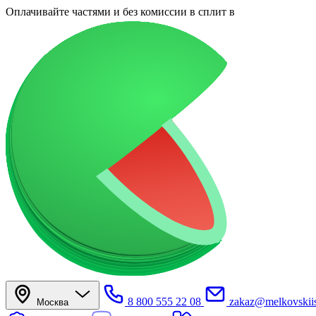
Оплачивайте частями
и без комиссии в сплит
в
8 800 555 22 08
zakaz@melkovskiis
Москва