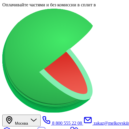
Оплачивайте частями
и без комиссии в сплит
в
8 800 555 22 08
zakaz@melkovskiis
Москва