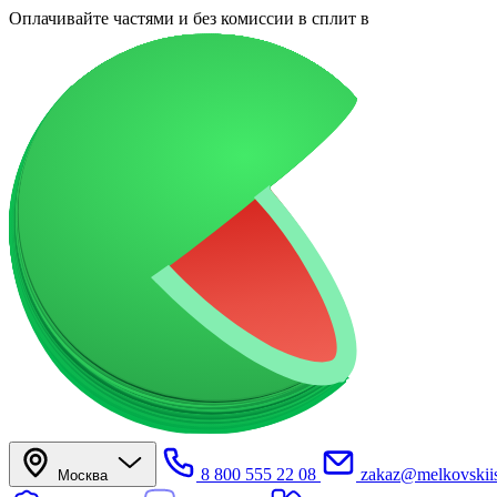
Оплачивайте частями
и без комиссии в сплит
в
8 800 555 22 08
zakaz@melkovskiis
Москва