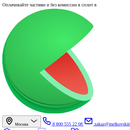
Оплачивайте частями
и без комиссии в сплит
в
8 800 555 22 08
zakaz@melkovskiis
Москва