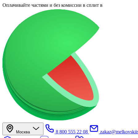
Оплачивайте частями
и без комиссии в сплит
в
8 800 555 22 08
zakaz@melkovskiis
Москва