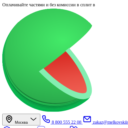
Оплачивайте частями
и без комиссии в сплит
в
8 800 555 22 08
zakaz@melkovskiis
Москва