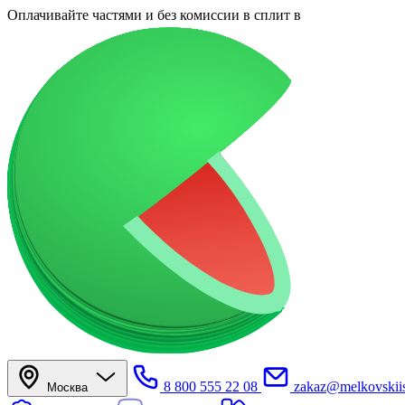
Оплачивайте частями
и без комиссии в сплит
в
8 800 555 22 08
zakaz@melkovskiis
Москва